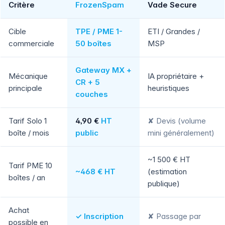
Critère
FrozenSpam
Vade Secure
Cible
TPE / PME 1-
ETI / Grandes /
commerciale
50 boîtes
MSP
Gateway MX +
Mécanique
IA propriétaire +
CR + 5
principale
heuristiques
couches
Tarif Solo 1
4,90 €
HT
✘ Devis (volume
boîte / mois
public
mini généralement)
~1 500 € HT
Tarif PME 10
~468 € HT
(estimation
boîtes / an
publique)
Achat
✓ Inscription
✘ Passage par
possible en