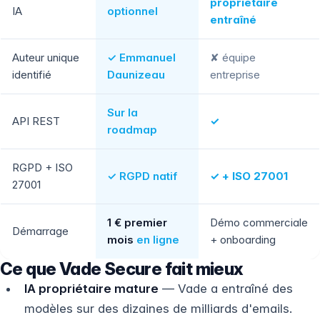
propriétaire
IA
optionnel
entraîné
Auteur unique
✓ Emmanuel
✘ équipe
identifié
Daunizeau
entreprise
Sur la
API REST
✓
roadmap
RGPD + ISO
✓ RGPD natif
✓ + ISO 27001
27001
1 € premier
Démo commerciale
Démarrage
mois
en ligne
+ onboarding
Ce que Vade Secure fait mieux
IA propriétaire mature
— Vade a entraîné des
modèles sur des dizaines de milliards d'emails.