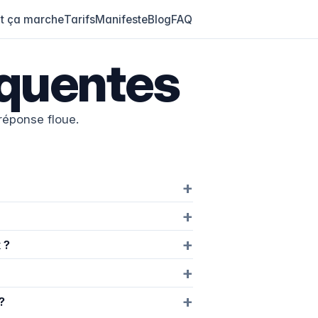
 ça marche
Tarifs
Manifeste
Blog
FAQ
équentes
réponse floue.
 ?
?