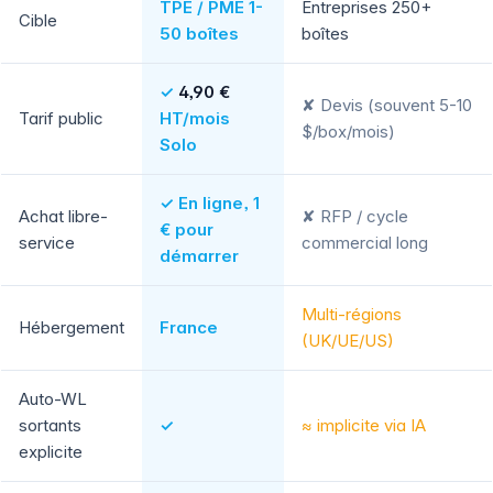
TPE / PME 1-
Entreprises 250+
Cible
50 boîtes
boîtes
✓
4,90 €
✘ Devis (souvent 5-10
Tarif public
HT/mois
$/box/mois)
Solo
✓ En ligne, 1
Achat libre-
✘ RFP / cycle
€ pour
service
commercial long
démarrer
Multi-régions
Hébergement
France
(UK/UE/US)
Auto-WL
sortants
✓
≈ implicite via IA
explicite