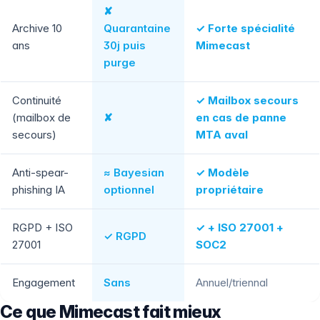
✘
Archive 10
Quarantaine
✓ Forte spécialité
ans
30j puis
Mimecast
purge
Continuité
✓ Mailbox secours
(mailbox de
✘
en cas de panne
secours)
MTA aval
Anti-spear-
≈ Bayesian
✓ Modèle
phishing IA
optionnel
propriétaire
RGPD + ISO
✓ + ISO 27001 +
✓ RGPD
27001
SOC2
Engagement
Sans
Annuel/triennal
Ce que Mimecast fait mieux